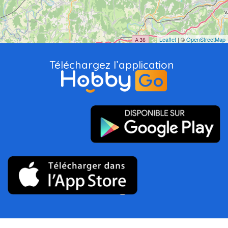
Leaflet
| ©
OpenStreetMap
Téléchargez l’application