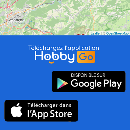
Leaflet
| ©
OpenStreetMap
Téléchargez l’application