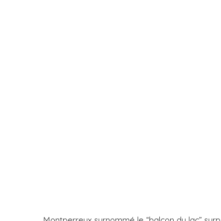
Montperreux surnommé le “balcon du lac” surpl