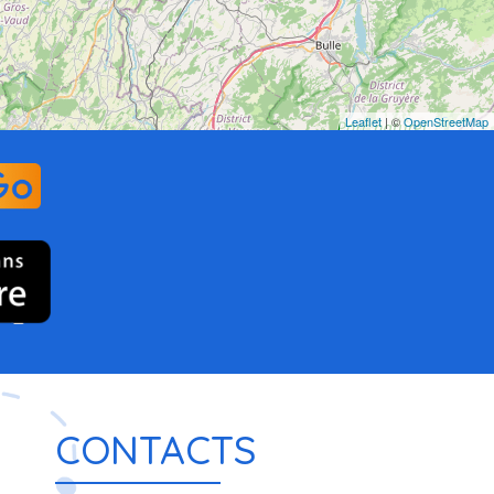
Leaflet
| ©
OpenStreetMap
CONTACTS