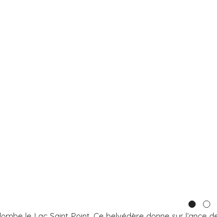
ombe le Lac Saint Point. Ce belvédère donne sur l’ance d