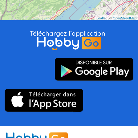
Leaflet
| ©
OpenStreetMap
Téléchargez l’application