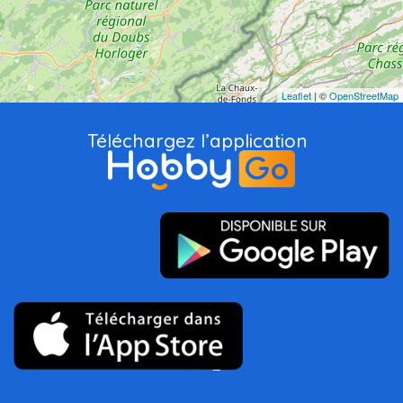
Leaflet
| ©
OpenStreetMap
Téléchargez l’application