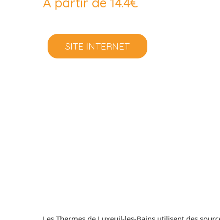
À partir de 14.4€
SITE INTERNET
Les Thermes de Luxeuil-les-Bains utilisent des sourc