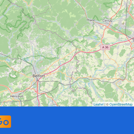
Leaflet
| ©
OpenStreetMap