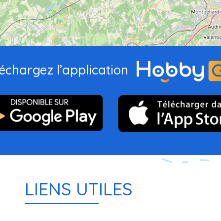
échargez l’application
LIENS UTILES