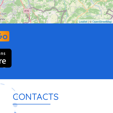
Leaflet
| ©
OpenStreetMap
CONTACTS