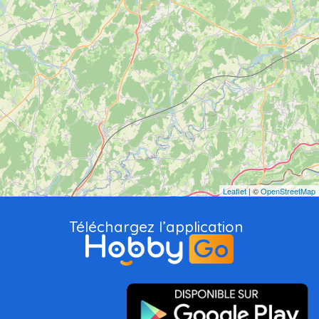
Leaflet
| ©
OpenStreetMap
Téléchargez l’application