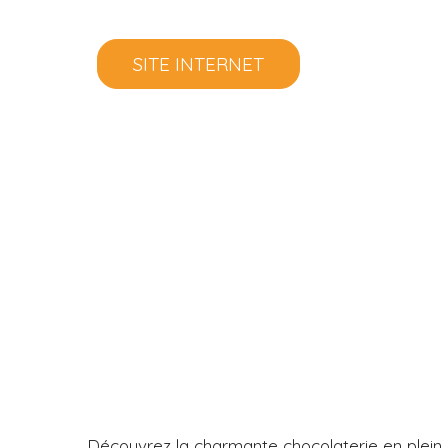
SITE INTERNET
Découvrez la charmante chocolaterie en plein 