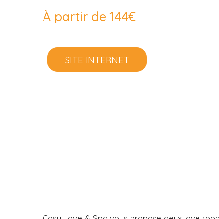
À partir de 144€
SITE INTERNET
Cosy Love & Spa vous propose deux love rooms q