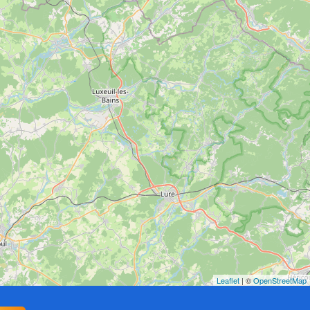
Leaflet
| ©
OpenStreetMap