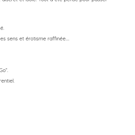
é.
es sens et érotisme raffinée….
Go”.
ntiel.