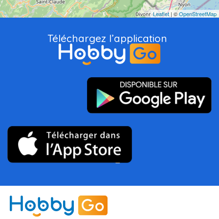
Leaflet
| ©
OpenStreetMap
Téléchargez l’application