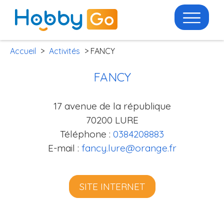
Accueil
>
Activités
> FANCY
FANCY
17 avenue de la république
70200 LURE
Téléphone :
0384208883
E-mail :
fancy.lure@orange.fr
SITE INTERNET