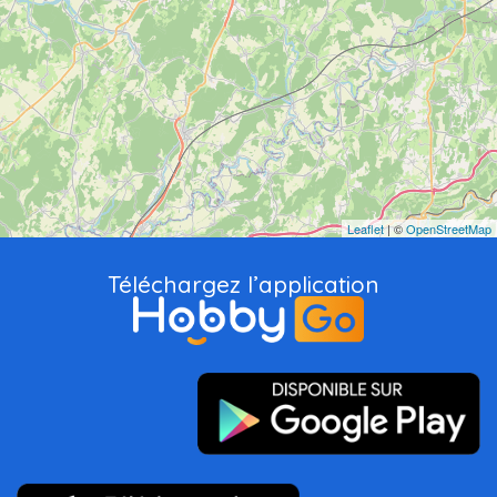
Leaflet
| ©
OpenStreetMap
Téléchargez l’application