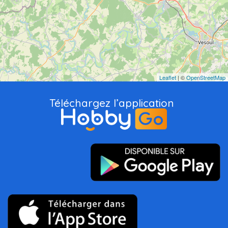
Leaflet
| ©
OpenStreetMap
Téléchargez l’application