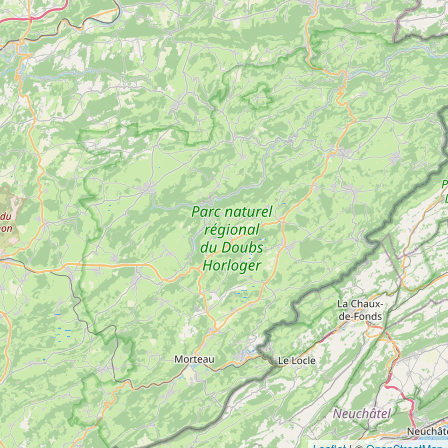
Leaflet
| ©
OpenStreetMap