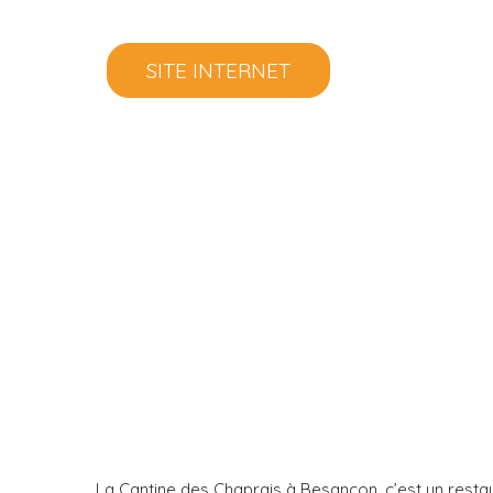
SITE INTERNET
La Cantine des Chaprais à Besançon, c’est un restau