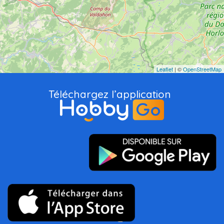
Leaflet
| ©
OpenStreetMap
Téléchargez l’application