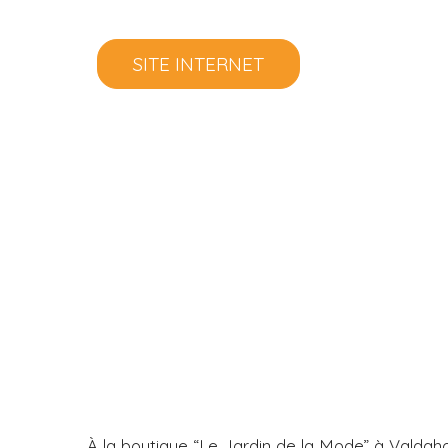
SITE INTERNET
À la boutique “Le Jardin de la Mode” à Valdaho