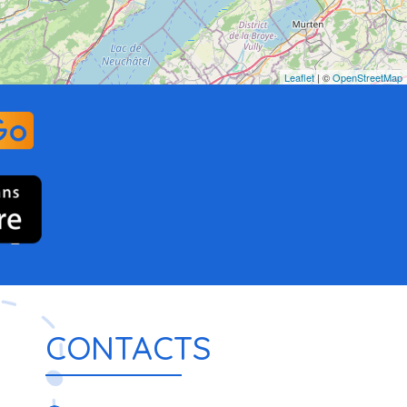
Leaflet
| ©
OpenStreetMap
CONTACTS