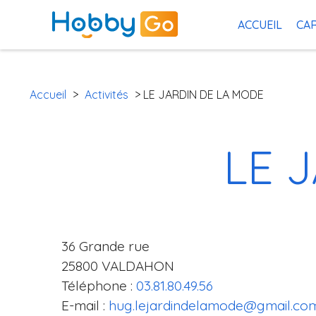
ACCUEIL
CAR
Accueil
>
Activités
> LE JARDIN DE LA MODE
LE 
36 Grande rue
25800 VALDAHON
Téléphone :
03.81.80.49.56
E-mail :
hug.lejardindelamode@gmail.co