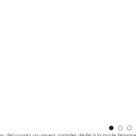
n, découvrez un univers complet dédié à la mode féminine 