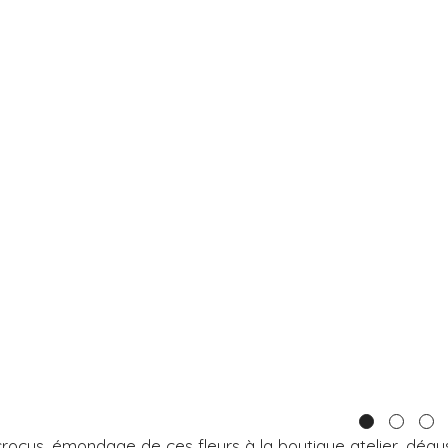
e crocus, émondage de ces fleurs à la boutique atelier, dég