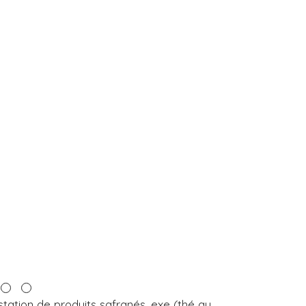
ustation de produits safranés, exe (thé au