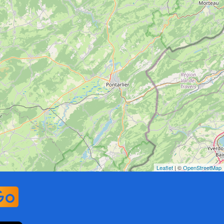
Leaflet
| ©
OpenStreetMap