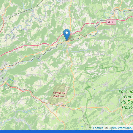
Leaflet
| ©
OpenStreetMap