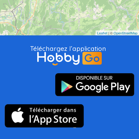
Leaflet
| ©
OpenStreetMap
Téléchargez l’application