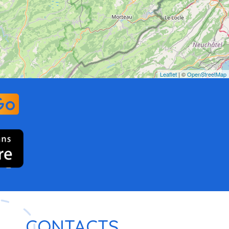
Leaflet
| ©
OpenStreetMap
CONTACTS