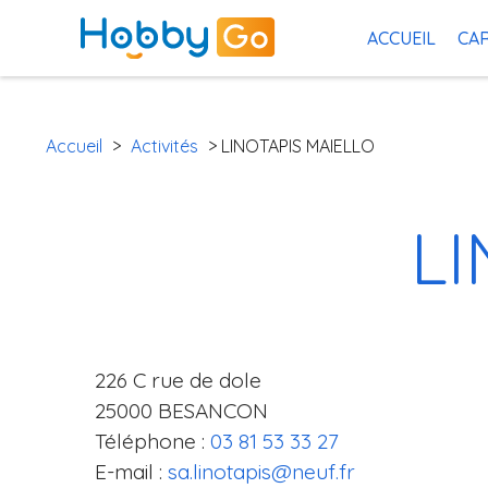
ACCUEIL
CAR
Accueil
>
Activités
> LINOTAPIS MAIELLO
LI
226 C rue de dole
25000 BESANCON
Téléphone :
03 81 53 33 27
E-mail :
sa.linotapis@neuf.fr