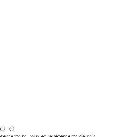
vêtements muraux et revêtements de sols.