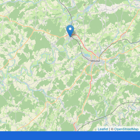
Leaflet
| ©
OpenStreetMap