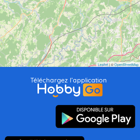
Leaflet
| ©
OpenStreetMap
Téléchargez l’application