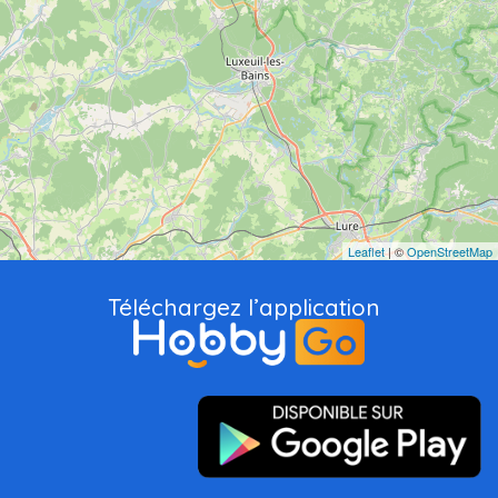
Leaflet
| ©
OpenStreetMap
Téléchargez l’application