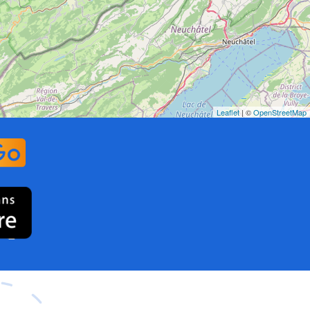
Leaflet
| ©
OpenStreetMap