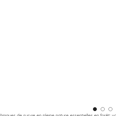
niques de survie en pleine nature essentielles en forêt: v